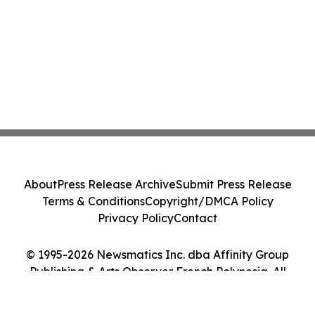
About
Press Release Archive
Submit Press Release
Terms & Conditions
Copyright/DMCA Policy
Privacy Policy
Contact
© 1995-2026 Newsmatics Inc. dba Affinity Group
Publishing & Arts Observer French Polynesia. All
Rights Reserved.