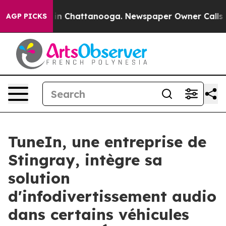
e
Chaos in Chattanooga. Newspaper Owner Calls the P
AGP PICKS
TuneIn, une entreprise de
Stingray, intègre sa
solution
d'infodivertissement audio
dans certains véhicules